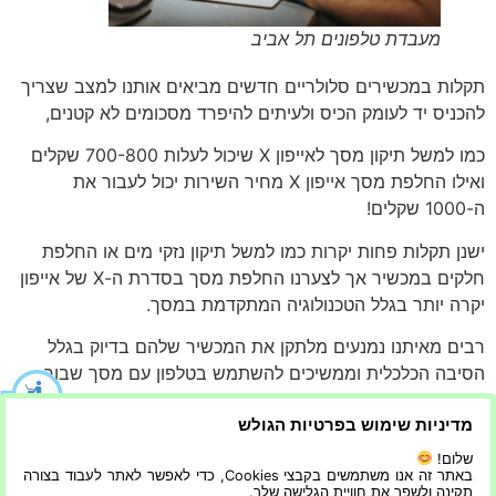
מעבדת טלפונים תל אביב
תקלות במכשירים סלולריים חדשים מביאים אותנו למצב שצריך
להכניס יד לעומק הכיס ולעיתים להיפרד מסכומים לא קטנים,
כמו למשל תיקון מסך לאייפון X שיכול לעלות 700-800 שקלים
ואילו החלפת מסך אייפון X מחיר השירות יכול לעבור את
ה-1000 שקלים!
ישנן תקלות פחות יקרות כמו למשל תיקון נזקי מים או החלפת
חלקים במכשיר אך לצערנו החלפת מסך בסדרת ה-X של אייפון
יקרה יותר בגלל הטכנולוגיה המתקדמת במסך.
רבים מאיתנו נמנעים מלתקן את המכשיר שלהם בדיוק בגלל
הסיבה הכלכלית וממשיכים להשתמש בטלפון עם מסך שבור.
במכשירי האייפון אין אפשרות להשתמש במכשיר עם מסך שבור
מדיניות שימוש בפרטיות הגולש
ולכן התיקון הוא הכרחי להמשך השימוש במכשיר.
שלום!
באתר זה אנו משתמשים בקבצי Cookies, כדי לאפשר לאתר לעבוד בצורה
היכן נמצא תיקון מסך לאייפון X במחירים שלא ישחתו לנו את
תקינה ולשפר את חוויית הגלישה שלך.